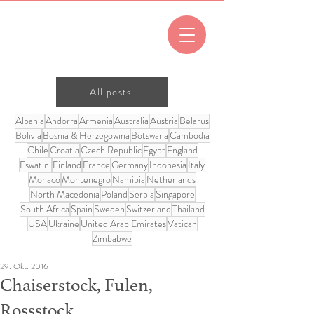
All posts
Albania
Andorra
Armenia
Australia
Austria
Belarus
Bolivia
Bosnia & Herzegowina
Botswana
Cambodia
Chile
Croatia
Czech Republic
Egypt
England
Eswatini
Finland
France
Germany
Indonesia
Italy
Monaco
Montenegro
Namibia
Netherlands
North Macedonia
Poland
Serbia
Singapore
South Africa
Spain
Sweden
Switzerland
Thailand
USA
Ukraine
United Arab Emirates
Vatican
Zimbabwe
29. Okt. 2016
Chaiserstock, Fulen,
Rossstock