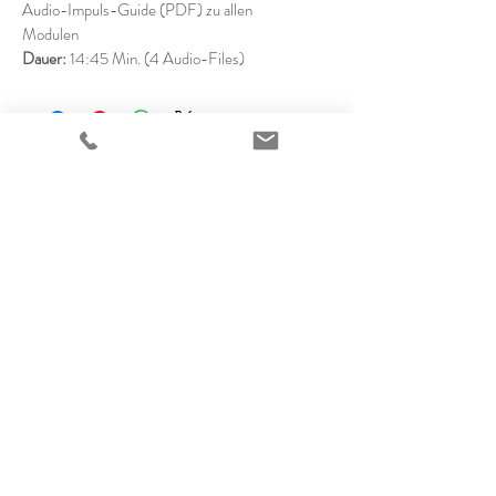
Audio-Impuls-Guide (PDF) zu allen 
Modulen
Dauer: 
14:45 Min. (4 Audio-Files)
+41 79 955 87 76
julia@baumgart-impuls.ch
Kontakt
Impressum & Disclaimer
Datenschutzerklärung