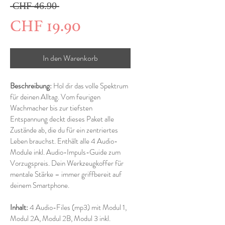
Standardpreis
 CHF 46.90 
Sale-
CHF 19.90
Preis
In den Warenkorb
Beschreibung: 
Hol dir das volle Spektrum 
für deinen Alltag. Vom feurigen 
Wachmacher bis zur tiefsten 
Entspannung deckt dieses Paket alle 
Zustände ab, die du für ein zentriertes 
Leben brauchst. Enthält alle 4 Audio-
Module inkl. Audio-Impuls-Guide zum 
Vorzugspreis. Dein Werkzeugkoffer für 
mentale Stärke – immer griffbereit auf 
deinem Smartphone.
Inhalt: 
4 Audio-Files (mp3) mit Modul 1, 
Modul 2A, Modul 2B, Modul 3 inkl. 