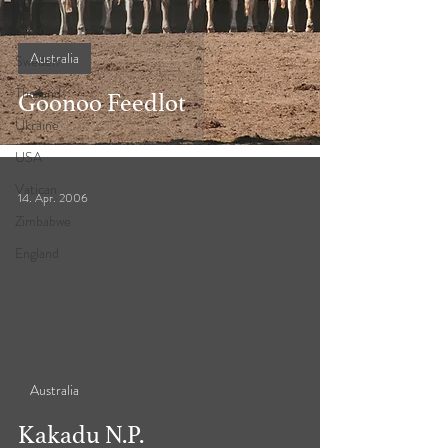
Spain
Australia
Sweden
Thailand
Goonoo Feedlot
Ukraine
USA
Vatican
14. Apr. 2006
Zimbabwe
England
Australia
Kakadu N.P.